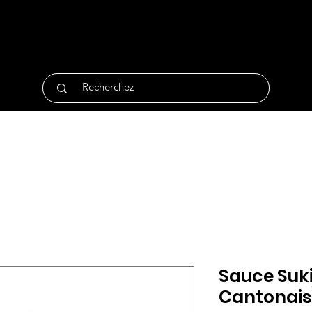
tique
Traiteur
Surgelés
Bio
Non Alimentair
Sauce Suki
Cantonais)