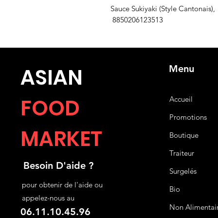
Sauce Sukiyaki (Style Cantonais),
8850206123513
Menu
ASIA
N
FOOD
Accueil
Promotions
MARKET
Boutique
Traiteur
Besoin D'aide ?
Surgelés
pour obtenir de l'aide ou
Bio
appelez-nous au
Non Alimentai
06.11.10.45.96