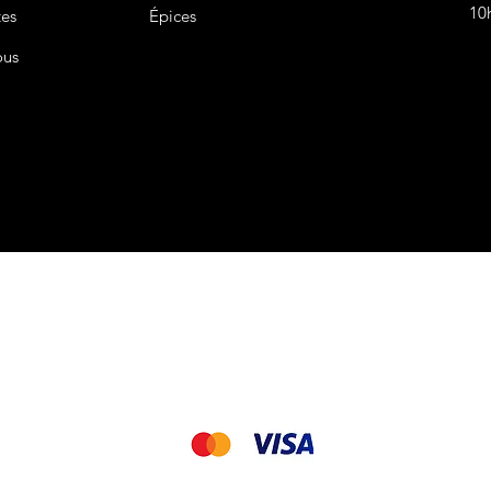
10
tes
Épices
ous
CGV&CGU
Nous acceptons les modes de paiement suivant