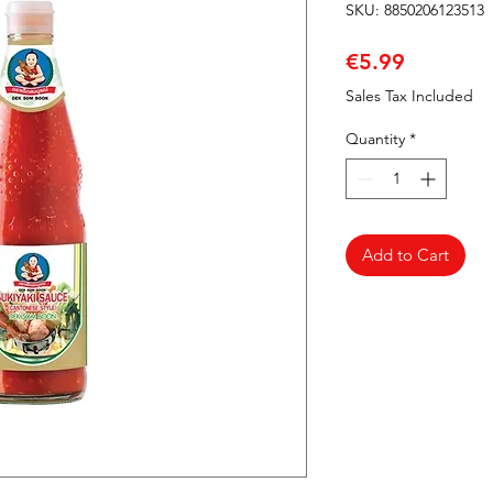
SKU: 8850206123513
Price
€5.99
Sales Tax Included
Quantity
*
Add to Cart