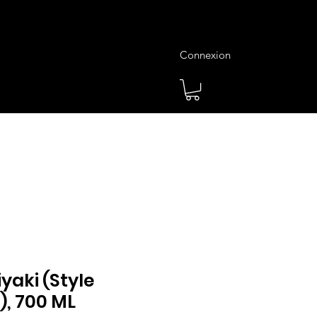
Connexion
es
Meilleures Ventes
Plus
yaki (Style
, 700 ML