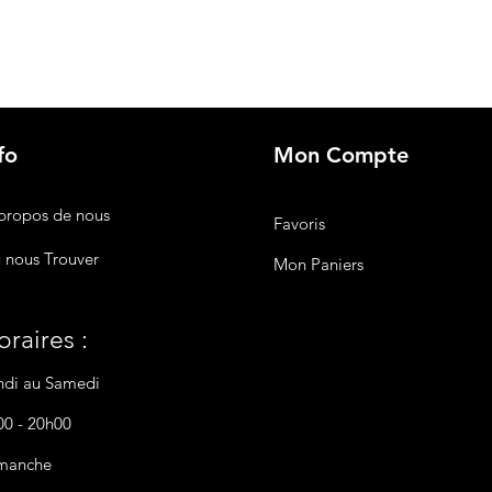
fo
Mon Compte
propos de nous
Favoris
 nous Trouver
Mon Paniers
raires :
ndi au Samedi
00 - 20h00
manche