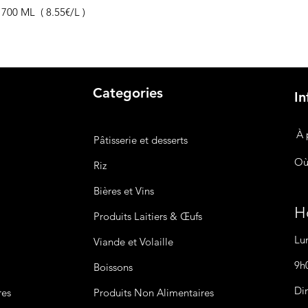
 700 ML ( 8.55€/L )
Categories
In
À 
Pâtisserie et desserts
Où
Riz
Bières
et Vins
Ho
Produits Laitiers &
Œufs
Lu
Viande et Volaille
9h
Boissons
Di
res
Produits Non
Alimentaires