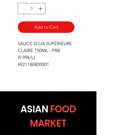
Add to Cart
SAUCE SOJA SUPÉRIEURE
CLAIRE 150ML - PRB
(9.99€/L)
6921180820001
ASIA
N
FOOD
MARKET