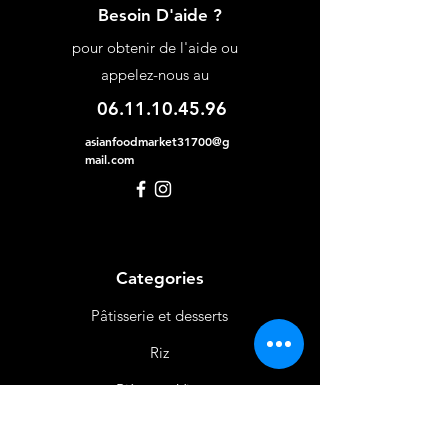
Besoin D'aide ?
pour obtenir de l'aide ou
appelez-nous au
06.11.10.45.96
asianfoodmarket31700@g
mail.com
Categories
Pâtisserie et desserts
Riz
Bières
et Vins
Produits Laitiers &
Œufs