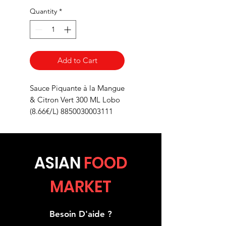
Quantity
*
Add to Cart
Sauce Piquante à la Mangue
& Citron Vert 300 ML Lobo
(8.66€/L) 8850030003111
ASIA
N
FOOD
MARKET
Besoin D'aide ?