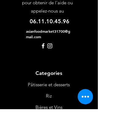
pour obtenir de l'aide ou
appelez-nous au
06.11.10.45.96
asianfoodmarket31700@g
mail.com
Categories
Pâtisserie et desserts
Riz
Bières
et Vins
Produits Laitiers &
Œufs
Viande et Volaille