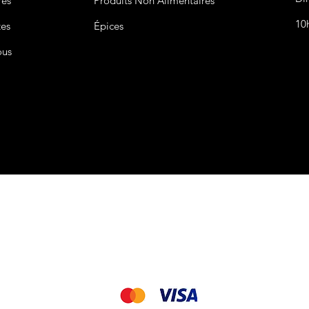
res
Produits Non
Alimentaires
10
tes
Épices
ous
CGV&CGU
Nous acceptons les modes de paiement suivant