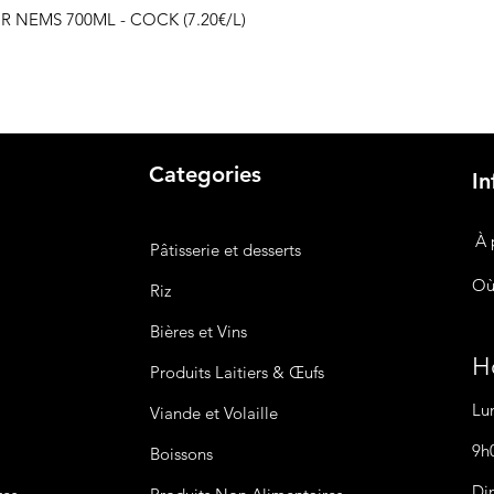
 NEMS 700ML - COCK (7.20€/L)
Categories
In
À 
Pâtisserie et desserts
Où
Riz
Bières
et Vins
Ho
Produits Laitiers &
Œufs
Lu
Viande et Volaille
9h
Boissons
Di