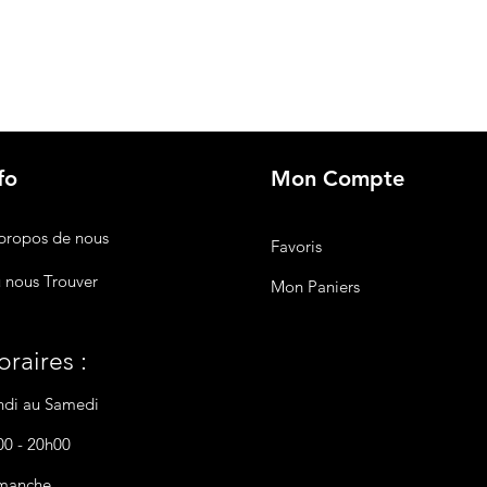
fo
Mon Compte
propos de nous
Favoris
 nous Trouver
Mon Paniers
raires :
ndi au Samedi
00 - 20h00
manche