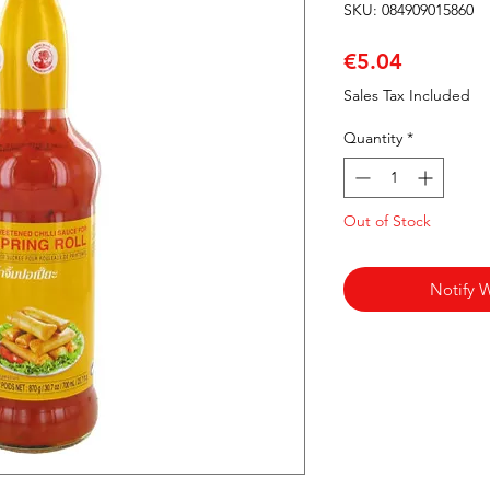
SKU: 084909015860
Price
€5.04
Sales Tax Included
Quantity
*
Out of Stock
Notify 