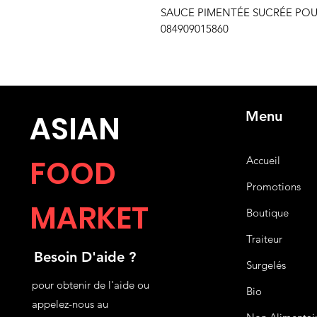
SAUCE PIMENTÉE SUCRÉE POUR
084909015860
Menu
ASIA
N
FOOD
Accueil
Promotions
MARKET
Boutique
Traiteur
Besoin D'aide ?
Surgelés
pour obtenir de l'aide ou
Bio
appelez-nous au