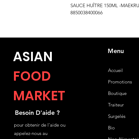
SAUCE HUÎTRE 150ML -MAEKRUA
8850038400066
Menu
ASIA
N
FOOD
Accueil
Promotions
MARKET
Boutique
Traiteur
Besoin D'aide ?
Surgelés
pour obtenir de l'aide ou
Bio
appelez-nous au