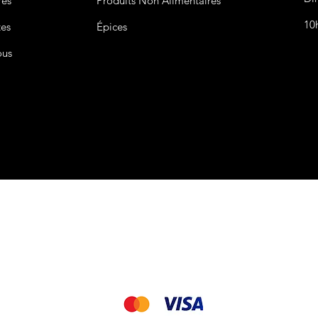
res
Produits Non
Alimentaires
10
tes
Épices
ous
CGV&CGU
Nous acceptons les modes de paiement suivant