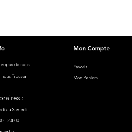
fo
Mon Compte
propos de nous
Favoris
 nous Trouver
Mon Paniers
raires :
ndi au Samedi
00 - 20h00
manche