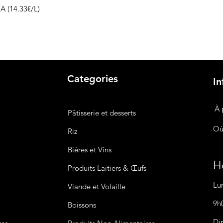
 (14.33€/L)
Categories
In
À 
Pâtisserie et desserts
Où
Riz
Bières
et Vins
Ho
Produits Laitiers &
Œufs
Lu
Viande et Volaille
9h
Boissons
Di