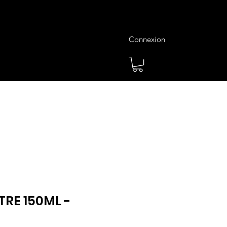
Connexion
es
Meilleures Ventes
Plus
TRE 150ML -