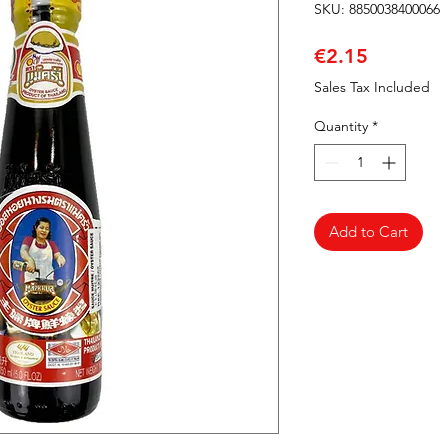
SKU: 8850038400066
Price
€2.15
Sales Tax Included
Quantity
*
Add to Cart