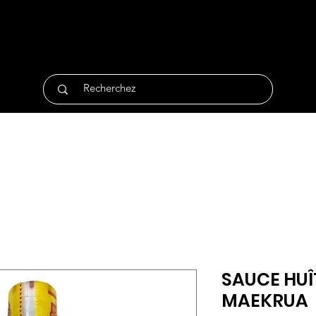
tique
Traiteur
Surgelés
Bio
Non Alimentair
SAUCE HUÎ
MAEKRUA