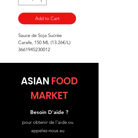
Add to Cart
Sauce de Soja Sucrée
Carafe, 150 ML (13.26€/L)
3661945230012
ASIA
N
FOOD
MARKET
Besoin D'aide ?
pour obtenir de l'aide ou
appelez-nous au