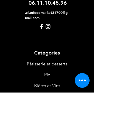
06.11.10.45.96
asianfoodmarket31700@g
mail.com
Categories
Pâtisserie et desserts
Riz
Bières
et Vins
Produits Laitiers &
Œufs
Viande et Volaille
Boissons
Produits Non
Alimentaires