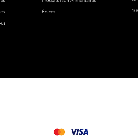
res
Produits Non
Alimentaires
10
tes
Épices
ous
CGV&CGU
Nous acceptons les modes de paiement suivant