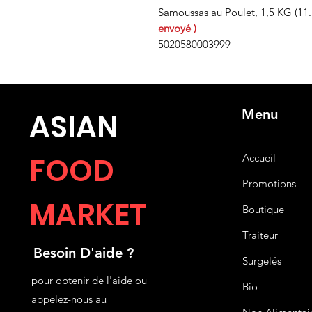
Samoussas au Poulet, 1,5 KG (11
envoyé )
5020580003999
Menu
ASIA
N
FOOD
Accueil
Promotions
MARKET
Boutique
Traiteur
Besoin D'aide ?
Surgelés
pour obtenir de l'aide ou
Bio
appelez-nous au