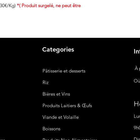
.30€/Kg)
*( Produit surgelé, ne peut être
Categories
In
À 
Pâtisserie et desserts
Où
Riz
Bières
et Vins
Ho
Produits Laitiers &
Œufs
Lu
Viande et Volaille
9h
Boissons
Di