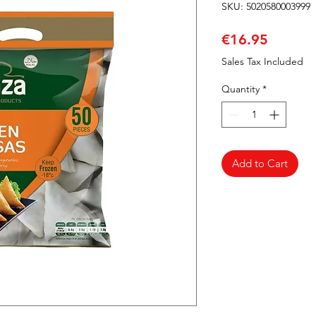
SKU: 5020580003999
Price
€16.95
Sales Tax Included
Quantity
*
Add to Cart