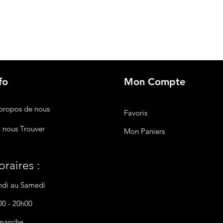
fo
Mon Compte
propos de nous
Favoris
 nous Trouver
Mon Paniers
raires :
ndi au Samedi
00 - 20h00
manche