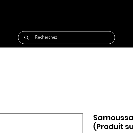
tique
Traiteur
Surgelés
Bio
Non Alimentair
Samoussas 
(Produit su