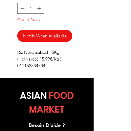
Out of Stock
Notify When Available
Riz Nanatsuboshi 5Kg
(Hokkaido) ( 5.99€/Kg )
011152834504
ASIA
N
FOOD
MARKET
Besoin D'aide ?