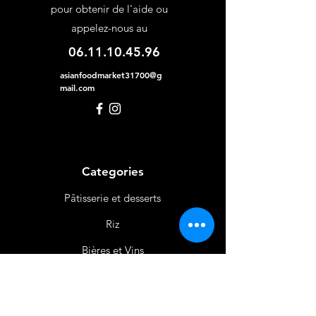
pour obtenir de l'aide ou
appelez-nous au
06.11.10.45.96
asianfoodmarket31700@g
mail.com
Categories
Pâtisserie et desserts
Riz
Bières
et Vins
Produits Laitiers &
Œufs
Viande et Volaille