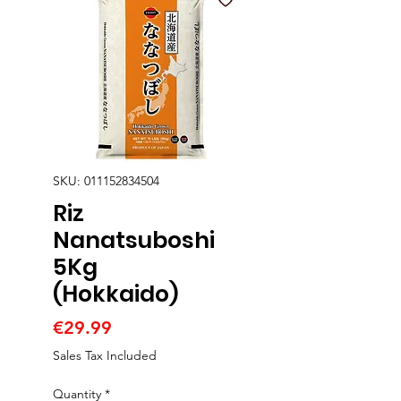
SKU: 011152834504
Riz
Nanatsuboshi
5Kg
(Hokkaido)
Price
€29.99
Sales Tax Included
Quantity
*