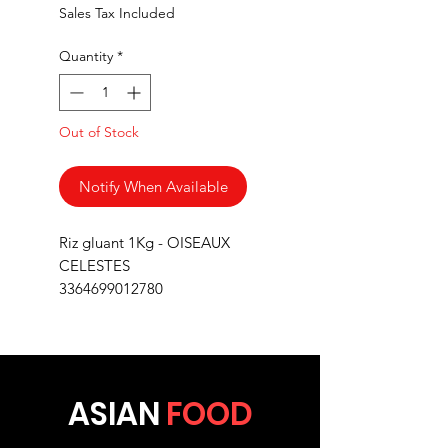
Sales Tax Included
Quantity
*
Out of Stock
Notify When Available
Riz gluant 1Kg - OISEAUX
CELESTES
3364699012780
ASIA
N
FOOD