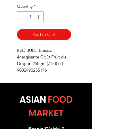
Quantity
*
Add to Cart
RED BULL Boisson
énergisante Goût Fruit du
Dragon 250 ml (7.20€/L)
9002490255176
ASIA
N
FOOD
MARKET
Besoin D'aide ?