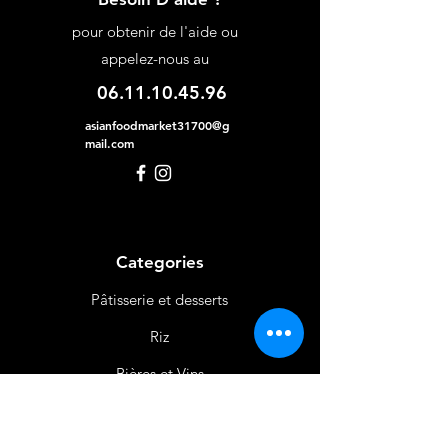
pour obtenir de l'aide ou
appelez-nous au
06.11.10.45.96
asianfoodmarket31700@g
mail.com
Categories
Pâtisserie et desserts
Riz
Bières
et Vins
Produits Laitiers &
Œufs
Viande et Volaille