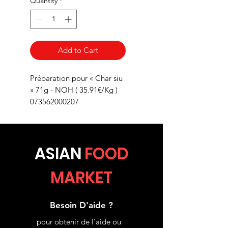
Quantity
*
Add to Cart
Préparation pour « Char siu
» 71g - NOH ( 35.91€/Kg )
073562000207
ASIA
N
FOOD
MARKET
Besoin D'aide ?
pour obtenir de l'aide ou