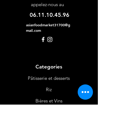
appelez-nous au
06.11.10.45.96
asianfoodmarket31700@g
mail.com
Categories
Pâtisserie et desserts
Riz
Bières
et Vins
Produits Laitiers &
Œufs
Viande et Volaille
Boissons