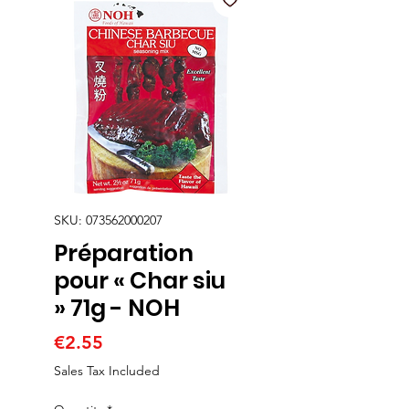
SKU: 073562000207
Préparation
pour « Char siu
» 71g - NOH
Price
€2.55
Sales Tax Included