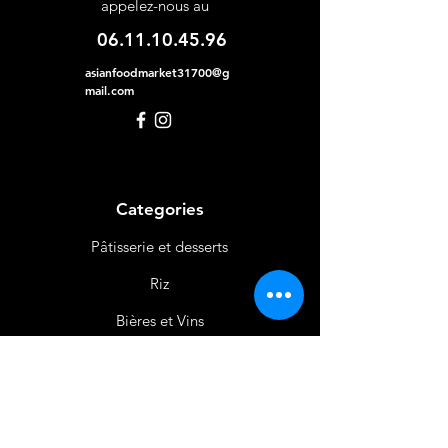
appelez-nous au
06.11.10.45.96
asianfoodmarket31700@g
mail.com
Categories
Pâtisserie et desserts
Riz
Bières
et Vins
Produits Laitiers &
Œufs
Viande et Volaille
Boissons