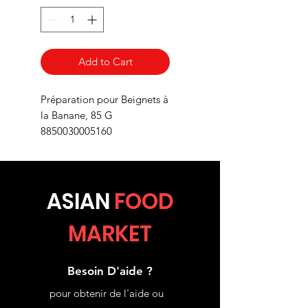
Add to Cart
Préparation pour Beignets à
la Banane, 85 G
8850030005160
ASIA
N
FOOD
MARKET
Besoin D'aide ?
pour obtenir de l'aide ou