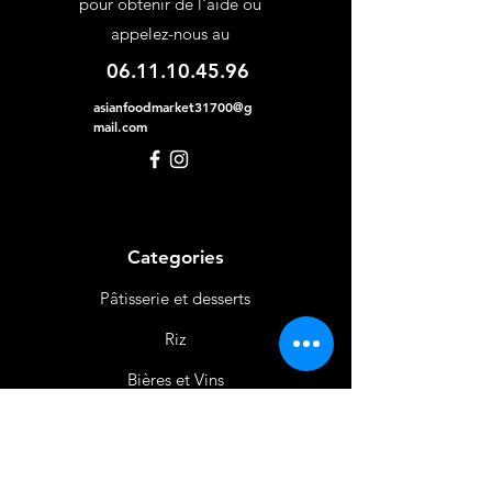
pour obtenir de l'aide ou
appelez-nous au
06.11.10.45.96
asianfoodmarket31700@g
mail.com
Categories
Pâtisserie et desserts
Riz
Bières
et Vins
Produits Laitiers &
Œufs
Viande et Volaille