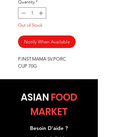
Quantity
*
Out of Stock
Notify When Available
P.INST.MAMA SV.PORC
CUP 70G
ASIA
N
FOOD
MARKET
Besoin D'aide ?