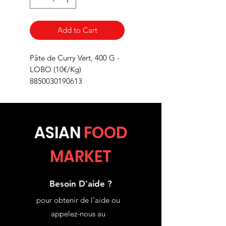
Add to Cart
Pâte de Curry Vert, 400 G -
LOBO (10€/Kg)
8850030190613
ASIA
N
FOOD
MARKET
Besoin D'aide ?
pour obtenir de l'aide ou
appelez-nous au