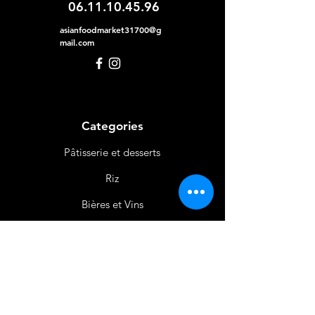
06.11.10.45.96
asianfoodmarket31700@g
mail.com
Categories
Pâtisserie et desserts
Riz
Bières
et Vins
Produits Laitiers &
Œufs
Viande et Volaille
Boissons
Produits Non
Alimentaires