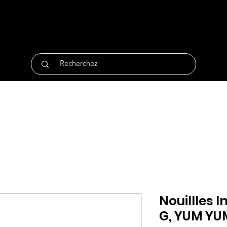
tique
Traiteur
Surgelés
Bio
Non Alimentair
Nouillles I
G, YUM YU