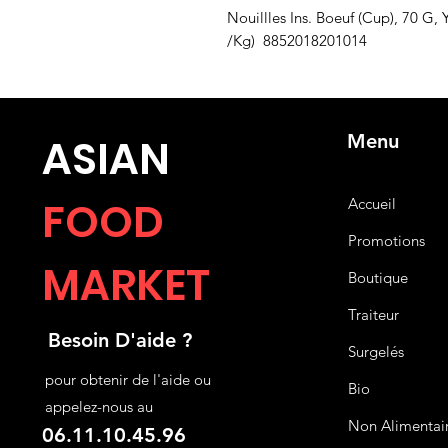
Nouillles Ins. Boeuf (Cup), 70 
/Kg) 8852018201014
Menu
ASIA
N
FOOD
Accueil
Promotions
MARKET
Boutique
Traiteur
Besoin D'aide ?
Surgelés
pour obtenir de l'aide ou
Bio
appelez-nous au
Non Alimentai
06.11.10.45.96