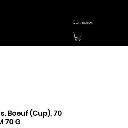
Connexion
es
Meilleures Ventes
Plus
ns. Boeuf (Cup), 70
M 70 G