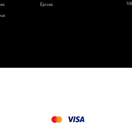
10
tes
Épices
ous
CGV&CGU
Nous acceptons les modes de paiement suivant