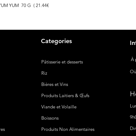
G, YUM YUM 70 G ( 21.44€
Categories
In
À 
Pâtisserie et desserts
Où
Riz
Bières
et Vins
Ho
Produits Laitiers &
Œufs
Lu
Viande et Volaille
9h
Boissons
Di
res
Produits Non
Alimentaires