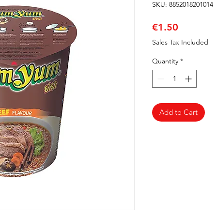
SKU: 8852018201014
Price
€1.50
Sales Tax Included
Quantity
*
Add to Cart