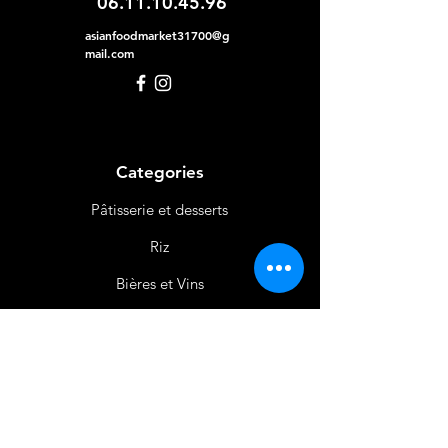
06.11.10.45.96
asianfoodmarket31700@g
mail.com
Categories
Pâtisserie et desserts
Riz
Bières
et Vins
Produits Laitiers &
Œufs
Viande et Volaille
Boissons
Produits Non
Alimentaires