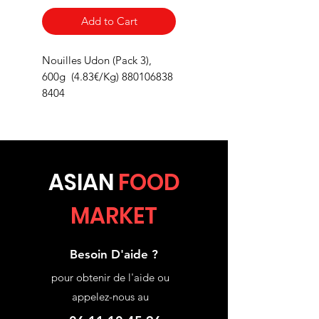
Add to Cart
Nouilles Udon (Pack 3),
600g (4.83€/Kg) 880106838
8404
ASIA
N
FOOD
MARKET
Besoin D'aide ?
pour obtenir de l'aide ou
appelez-nous au