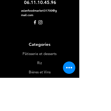
06.11.10.45.96
asianfoodmarket31700@g
mail.com
Categories
Pâtisserie et desserts
Riz
Bières
et Vins
Produits Laitiers &
Œufs
Viande et Volaille
Boissons
Produits Non
Alimentaires