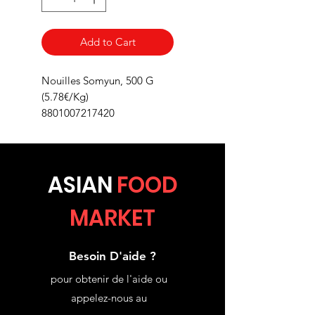
Add to Cart
Nouilles Somyun, 500 G
(5.78€/Kg)
8801007217420
ASIA
N
FOOD
MARKET
Besoin D'aide ?
pour obtenir de l'aide ou
appelez-nous au