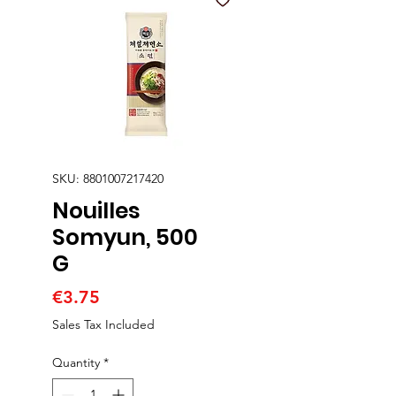
SKU: 8801007217420
Nouilles
Somyun, 500
G
Price
€3.75
Sales Tax Included
Quantity
*