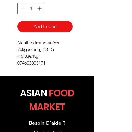
Add to Cart
Nouilles Instantanées
Yukgaejang, 120 G
(15.83€/Kg)
074603003171
ASIA
N
FOOD
MARKET
Besoin D'aide ?