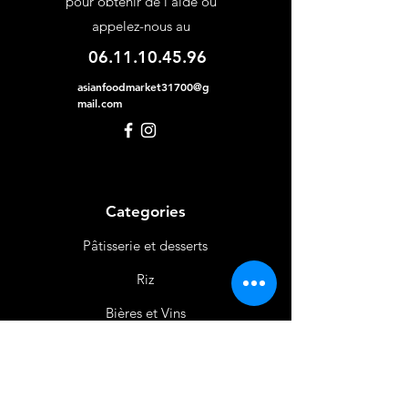
pour obtenir de l'aide ou
appelez-nous au
06.11.10.45.96
asianfoodmarket31700@g
mail.com
Categories
Pâtisserie et desserts
Riz
Bières
et Vins
Produits Laitiers &
Œufs
Viande et Volaille