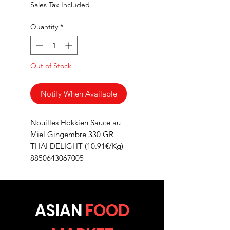
Sales Tax Included
Quantity
*
Out of Stock
Notify When Available
Nouilles Hokkien Sauce au
Miel Gingembre 330 GR
THAI DELIGHT (10.91€/Kg)
8850643067005
ASIA
N
FOOD