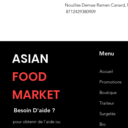
Nouilles Demae Ramen Canard, N
8712429380909
Menu
ASIA
N
FOOD
Accueil
Promotions
MARKET
Boutique
Traiteur
Besoin D'aide ?
Surgelés
pour obtenir de l'aide ou
Bio