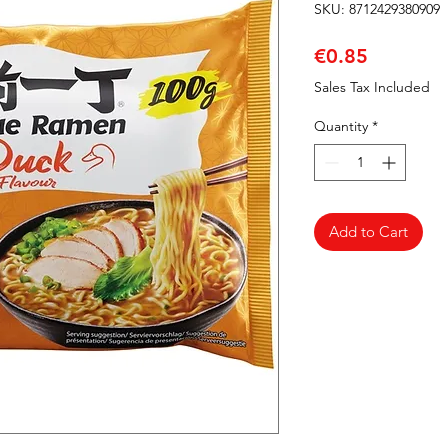
SKU: 8712429380909
Price
€0.85
Sales Tax Included
Quantity
*
Add to Cart