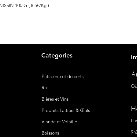
ISSIN 100 G ( 8.5€/Kg )
Categories
In
À 
Pâtisserie et desserts
Où
Riz
Bières
et Vins
Ho
Produits Laitiers &
Œufs
Lu
Viande et Volaille
9h
Boissons