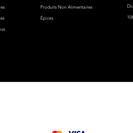
Di
res
Produits Non
Alimentaires
10
tes
Épices
ous
CGV&CGU
Nous acceptons les modes de paiement suivant