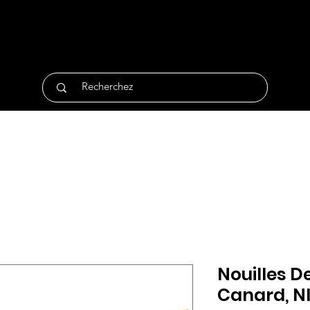
tique
Traiteur
Surgelés
Bio
Non Alimentair
Nouilles 
Canard, NI