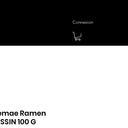
Connexion
es
Meilleures Ventes
Plus
Demae Ramen
SSIN 100 G