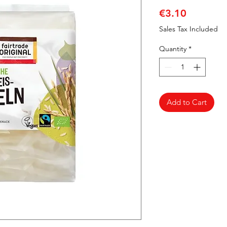
Price
€3.10
Sales Tax Included
Quantity
*
Add to Cart