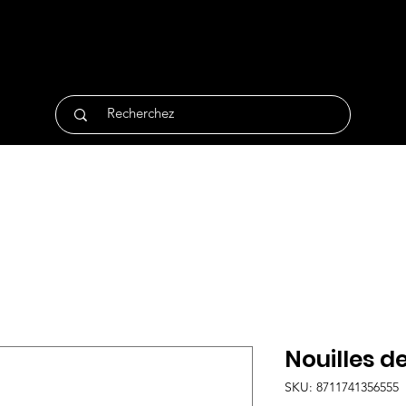
tique
Traiteur
Surgelés
Bio
Non Alimentair
Nouilles de
SKU: 8711741356555