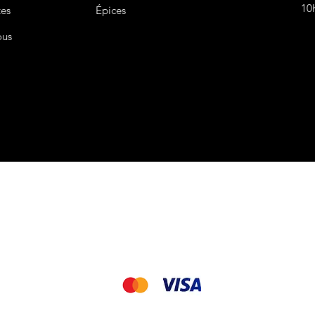
10
tes
Épices
ous
CGV&CGU
Nous acceptons les modes de paiement suivant