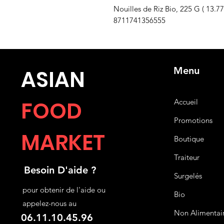
Nouilles de Riz Bio, 225 G ( 13.7
8711741356555
Menu
ASIA
N
FOOD
Accueil
Promotions
MARKET
Boutique
Traiteur
Besoin D'aide ?
Surgelés
pour obtenir de l'aide ou
Bio
appelez-nous au
Non Alimentai
06.11.10.45.96