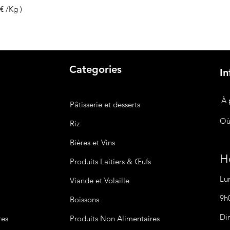
7€ /Kg )
Categories
In
À 
Pâtisserie et desserts
Où
Riz
Bières
et Vins
Ho
Produits Laitiers &
Œufs
Lu
Viande et Volaille
9h
Boissons
Di
res
Produits Non
Alimentaires