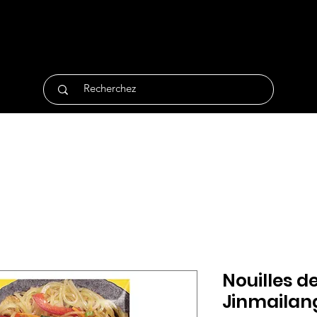
tique
Traiteur
Surgelés
Bio
Non Alimentair
Nouilles d
Jinmailan