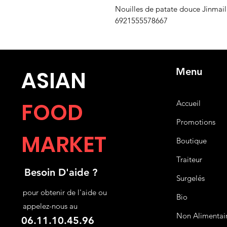
Nouilles de patate douce Jinmai
6921555578667
Menu
ASIA
N
FOOD
Accueil
Promotions
MARKET
Boutique
Traiteur
Besoin D'aide ?
Surgelés
pour obtenir de l'aide ou
Bio
appelez-nous au
Non Alimentai
06.11.10.45.96