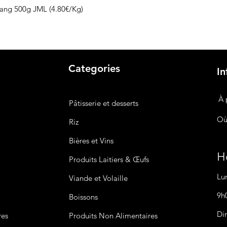
lang 500g JML (4.80€/Kg)
Categories
In
À 
Pâtisserie et desserts
Où
Riz
Bières
et Vins
Ho
Produits Laitiers &
Œufs
Lu
Viande et Volaille
9h
Boissons
Di
res
Produits Non
Alimentaires