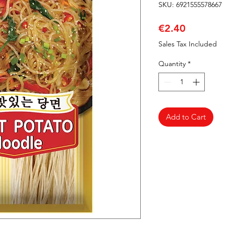
SKU: 6921555578667
Price
€2.40
Sales Tax Included
Quantity
*
Add to Cart