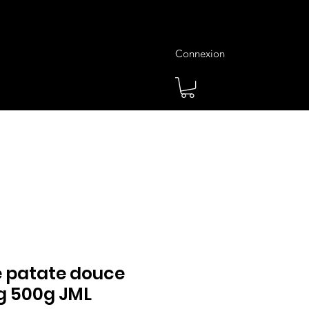
Connexion
es
Meilleures Ventes
Plus
e patate douce
g 500g JML