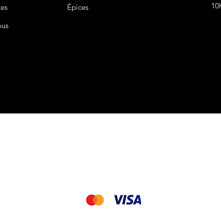
10
tes
Épices
ous
CGV&CGU
Nous acceptons les modes de paiement suivant