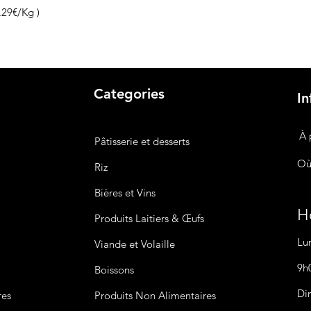
6.29€/Kg )
Categories
In
À 
Pâtisserie et desserts
Où
Riz
Bières
et Vins
Ho
Produits Laitiers &
Œufs
Lu
Viande et Volaille
9h
Boissons
Di
res
Produits Non
Alimentaires