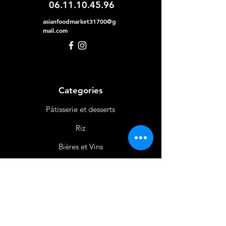
06.11.10.45.96
asianfoodmarket31700@g
mail.com
Categories
Pâtisserie et desserts
Riz
Bières
et Vins
Produits Laitiers &
Œufs
Viande et Volaille
Boissons
Produits Non
Alimentaires