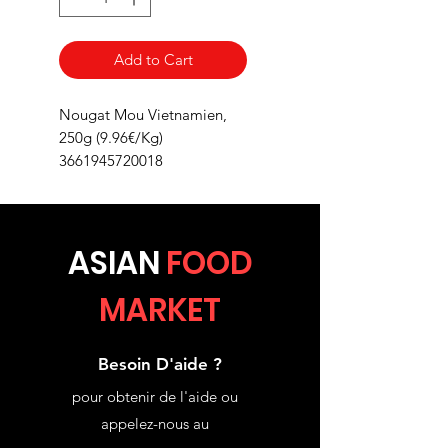
Add to Cart
Nougat Mou Vietnamien,
250g (9.96€/Kg)
3661945720018
ASIA
N
FOOD
MARKET
Besoin D'aide ?
pour obtenir de l'aide ou
appelez-nous au