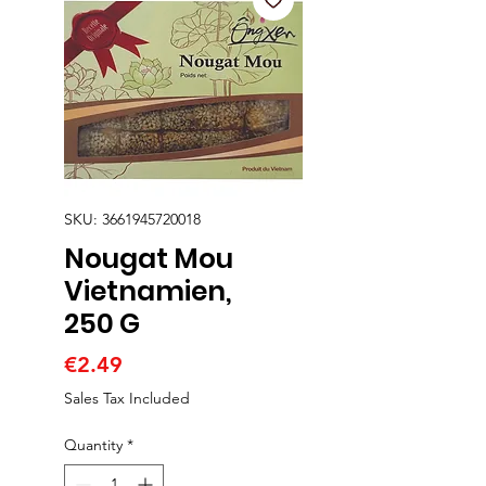
SKU: 3661945720018
Nougat Mou
Vietnamien,
250 G
Price
€2.49
Sales Tax Included
Quantity
*