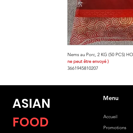
Nems au Porc, 2 KG (50 PCS) H
ne peut être envoyé )
3661945810207
Menu
ASIA
N
FOOD
Accueil
Promotions