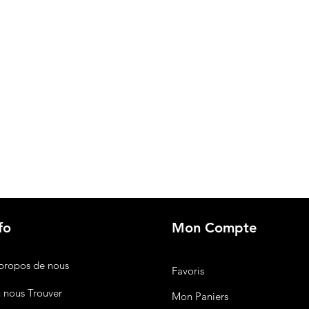
fo
Mon Compte
propos de nous
Favoris
 nous Trouver
Mon Paniers