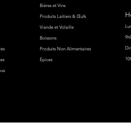
Bières
et Vins
Ho
Produits Laitiers &
Œufs
Lu
Viande et Volaille
9h
Boissons
Di
res
Produits Non
Alimentaires
10
tes
Épices
ous