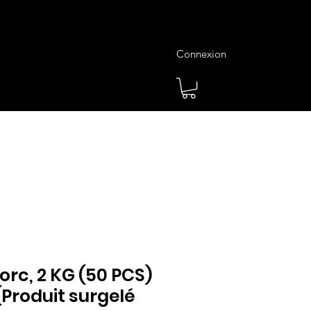
Connexion
es
Meilleures Ventes
Plus
rc, 2 KG (50 PCS)
Produit surgelé