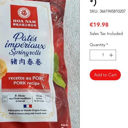
*)
SKU: 3661945810207
Price
€19.98
Sales Tax Included
Quantity
*
Add to Cart