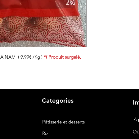
OA NAM ( 9.99€ /Kg )
*( Produit surgelé,
Categories
In
À 
Pâtisserie et desserts
Où
Riz