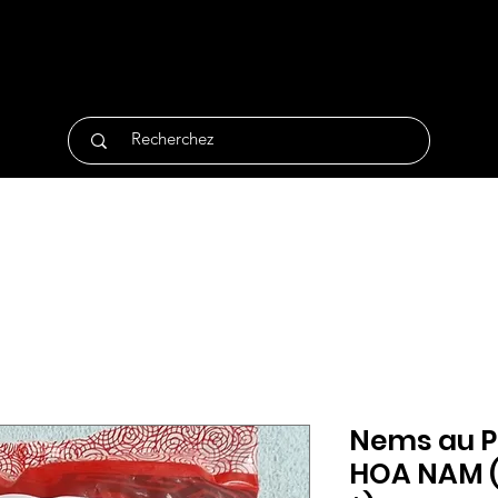
tique
Traiteur
Surgelés
Bio
Non Alimentair
Nems au Po
HOA NAM (