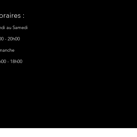
raires :
ndi au Samedi
00 - 20h00
manche
h00 - 18h00