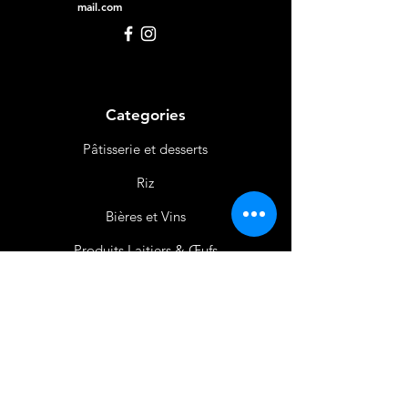
mail.com
Categories
Pâtisserie et desserts
Riz
Bières
et Vins
Produits Laitiers &
Œufs
Viande et Volaille
Boissons
Produits Non
Alimentaires
Épices