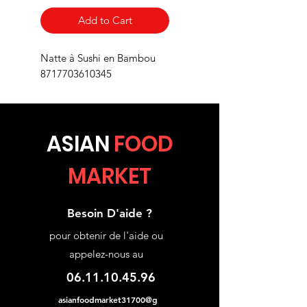
Add to Cart
Natte à Sushi en Bambou
8717703610345
ASIA
N
FOOD
MARKET
Besoin D'aide ?
pour obtenir de l'aide ou
appelez-nous au
06.11.10.45.96
asianfoodmarket31700@g