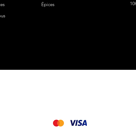
10
tes
Épices
ous
CGV&CGU
Nous acceptons les modes de paiement suivant