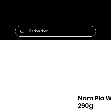
tique
Traiteur
Surgelés
Bio
Non Alimentair
Nam Pla Wa
290g