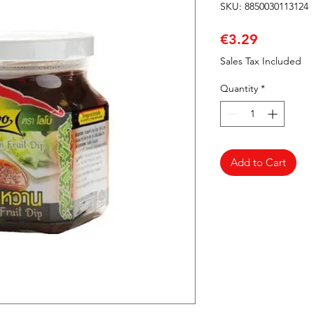
SKU: 8850030113124
Price
€3.29
Sales Tax Included
Quantity
*
Add to Cart