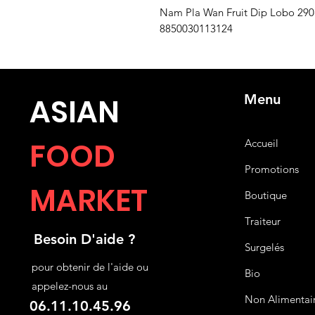
Nam Pla Wan Fruit Dip Lobo 290
8850030113124
Menu
ASIA
N
FOOD
Accueil
Promotions
MARKET
Boutique
Traiteur
Besoin D'aide ?
Surgelés
pour obtenir de l'aide ou
Bio
appelez-nous au
Non Alimentai
06.11.10.45.96