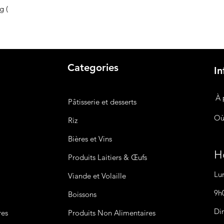
g (
Categories
In
À 
Pâtisserie et desserts
Où
Riz
Bières
et Vins
Ho
Produits Laitiers &
Œufs
Lu
Viande et Volaille
9h
Boissons
Di
res
Produits Non
Alimentaires