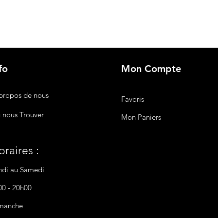
fo
Mon Compte
propos de nous
Favoris
 nous Trouver
Mon Paniers
raires :
ndi au Samedi
00 - 20h00
manche