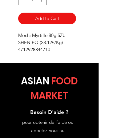
Add to Cart
Mochi Myrtille 80g SZU
SHEN PO (28.12€/Kg)
4712928344710
ASIA
N
FOOD
MARKET
Besoin D'aide ?
pour obtenir de l'aide ou
appelez-nous au