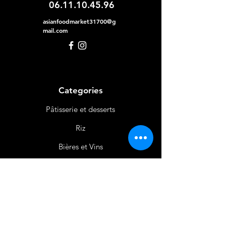
06.11.10.45.96
asianfoodmarket31700@g
mail.com
Categories
Pâtisserie et desserts
Riz
Bières
et Vins
Produits Laitiers &
Œufs
Viande et Volaille
Boissons
Produits Non
Alimentaires