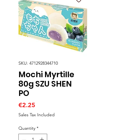
SKU: 4712928344710
Mochi Myrtille
80g SZU SHEN
PO
Price
€2.25
Sales Tax Included
Quantity
*