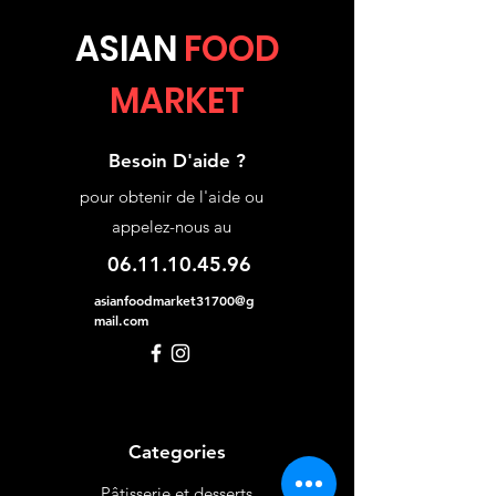
5 minutes.
arôme de légumes
ASIA
N
FOOD
(CÉLERI), poireau séché.
Huile d'assaisonnement:
MARKET
huile de palme, épices,
huile de SÉSAME. Piment
en poudre.
Besoin D'aide ?
pour obtenir de l'aide ou
appelez-nous au
06.11.10.45.96
asianfoodmarket31700@g
mail.com
Categories
Pâtisserie et desserts