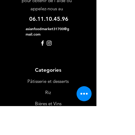
pour obtenir de l'aide ou
appelez-nous au
06.11.10.45.96
asianfoodmarket31700@g
mail.com
Categories
Pâtisserie et desserts
Riz
Bières
et Vins
Produits Laitiers &
Œufs
Viande et Volaille