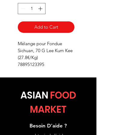
Add to Cart
Mélange pour Fondue
Sichuan, 70 G Lee Kum Kee
(27.8€/Kg)
78895123395
ASIA
N
FOOD
MARKET
Besoin D'aide ?