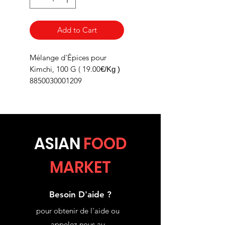
Add to Cart
Mélange d'Épices pour
Kimchi, 100 G ( 19.00
€/Kg )
8850030001209
ASIA
N
FOOD
MARKET
Besoin D'aide ?
pour obtenir de l'aide ou
appelez-nous au