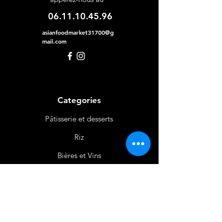
06.11.10.45.96
asianfoodmarket31700@g
mail.com
Categories
Pâtisserie et desserts
Riz
Bières
et Vins
Produits Laitiers &
Œufs
Viande et Volaille
Boissons