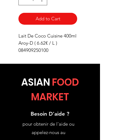
Add to Cart
Lait De Coco Cuisine 400ml
Aroy-D ( 6.62€ / L )
084909250100
ASIA
N
FOOD
MARKET
Besoin D'aide ?
pour obtenir de l'aide ou
appelez-nous au