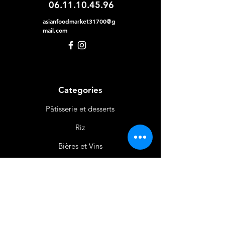
06.11.10.45.96
asianfoodmarket31700@g
mail.com
Categories
Pâtisserie et desserts
Riz
Bières
et Vins
Produits Laitiers &
Œufs
Viande et Volaille
Boissons
Produits Non
Alimentaires