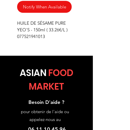
Notify When Available
HUILE DE SÉSAME PURE
YEO'S - 150ml ( 33.26€/L )
077521941013
ASIA
N
FOOD
MARKET
Besoin D'aide ?
pour obtenir de l'aide ou
appelez-nous au
06.11.10.45.96