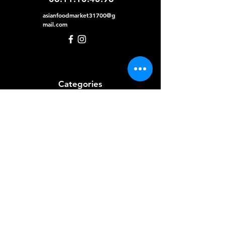
asianfoodmarket31700@g
mail.com
Categories
Pâtisserie et desserts
Riz
Bières
et Vins
Produits Laitiers &
Œufs
Viande et Volaille
Boissons
Produits Non
Alimentaires