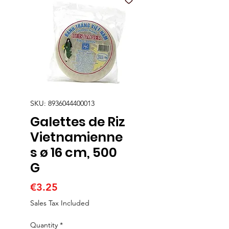
SKU: 8936044400013
Galettes de Riz
Vietnamienne
s ø 16 cm, 500
G
Price
€3.25
Sales Tax Included
Quantity
*