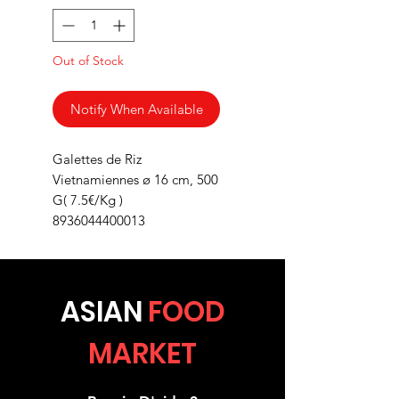
Out of Stock
Notify When Available
Galettes de Riz
Vietnamiennes ø 16 cm, 500
G( 7.5€/Kg )
8936044400013
ASIA
N
FOOD
MARKET