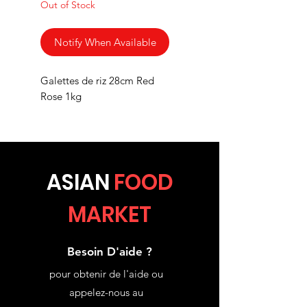
Out of Stock
Notify When Available
Galettes de riz 28cm Red
Rose 1kg
ASIA
N
FOOD
MARKET
Besoin D'aide ?
pour obtenir de l'aide ou
appelez-nous au