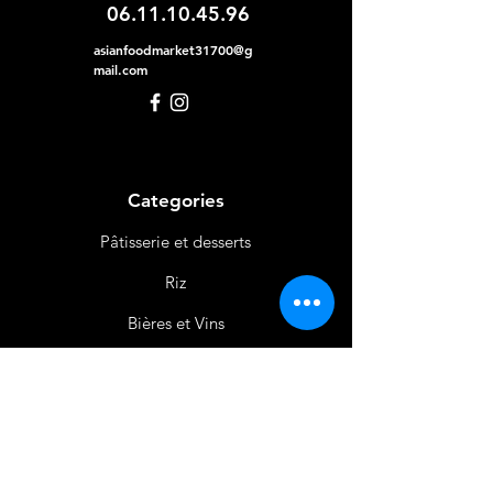
06.11.10.45.96
asianfoodmarket31700@g
mail.com
Categories
Pâtisserie et desserts
Riz
Bières
et Vins
Produits Laitiers &
Œufs
Viande et Volaille
Boissons
Produits Non
Alimentaires