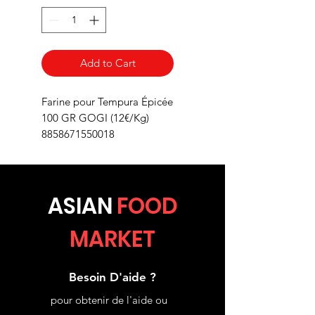
Add to Cart
Farine pour Tempura Épicée
100 GR GOGI (12€/Kg)
8858671550018
ASIA
N
FOOD
MARKET
Besoin D'aide ?
pour obtenir de l'aide ou