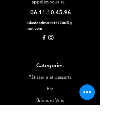
appelez-nous au
06.11.10.45.96
asianfoodmarket31700@g
mail.com
Categories
Pâtisserie et desserts
Riz
Bières
et Vins
Produits Laitiers &
Œufs
Viande et Volaille
Boissons