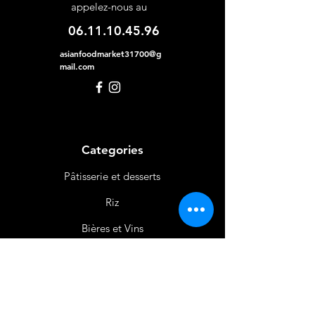
appelez-nous au
06.11.10.45.96
asianfoodmarket31700@g
mail.com
Categories
Pâtisserie et desserts
Riz
Bières
et Vins
Produits Laitiers &
Œufs
Viande et Volaille
Boissons