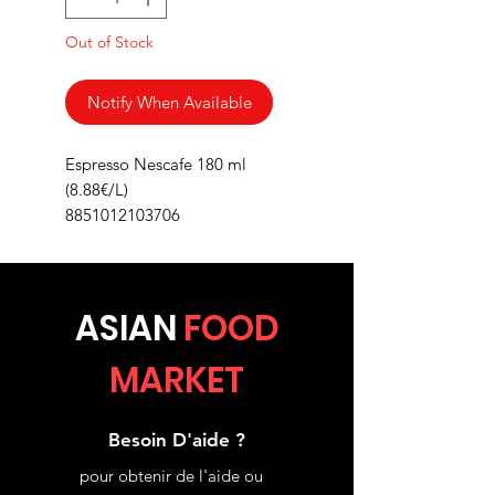
Out of Stock
Notify When Available
Espresso Nescafe 180 ml
(8.88€/L)
8851012103706
ASIA
N
FOOD
MARKET
Besoin D'aide ?
pour obtenir de l'aide ou