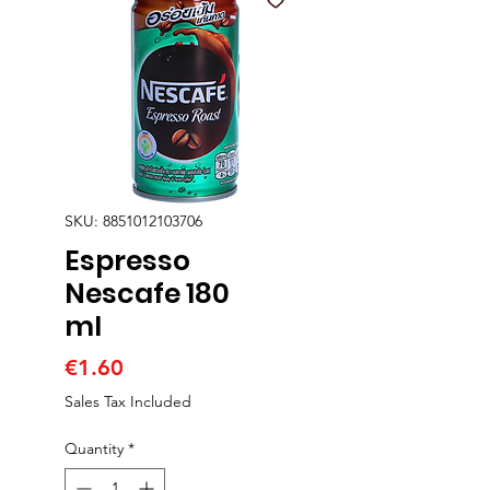
SKU: 8851012103706
Espresso
Nescafe 180
ml
Price
€1.60
Sales Tax Included
Quantity
*