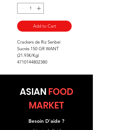
Add to Cart
Crackers de Riz Senbei
Sucrés 150 GR WANT
(21.93€/Kg)
4710144802380
ASIA
N
FOOD
MARKET
Besoin D'aide ?