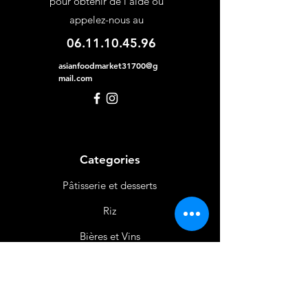
pour obtenir de l'aide ou
appelez-nous au
06.11.10.45.96
asianfoodmarket31700@g
mail.com
Categories
Pâtisserie et desserts
Riz
Bières
et Vins
Produits Laitiers &
Œufs
Viande et Volaille