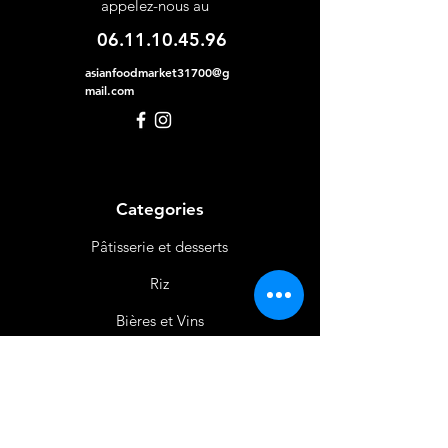
appelez-nous au
06.11.10.45.96
asianfoodmarket31700@g
mail.com
Categories
Pâtisserie et desserts
Riz
Bières
et Vins
Produits Laitiers &
Œufs
Viande et Volaille
Boissons