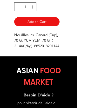
Add to Cart
Nouillles Ins. Canard (Cup),
70 G, YUM YUM 70 G (
21.44€ /Kg) 8852018201144
ASIA
N
FOOD
MARKET
Besoin D'aide ?
pour obtenir de l'aide ou