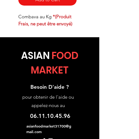
Combava au Kg
*(Produit
Frais, ne peut être envoyé)
ASIA
N
FOOD
MARKET
Besoin D'aide ?
pour obtenir de l'aide ou
appelez-nous au
06.11.10.45.96
asianfoodmarket31700@g
mail.com