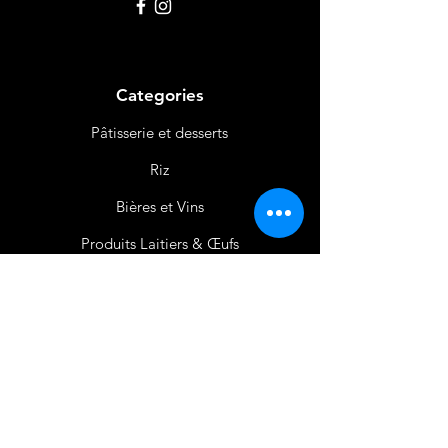
Categories
Pâtisserie et desserts
Riz
Bières
et Vins
Produits Laitiers &
Œufs
Viande et Volaille
Boissons
Produits Non
Alimentaires
Épices