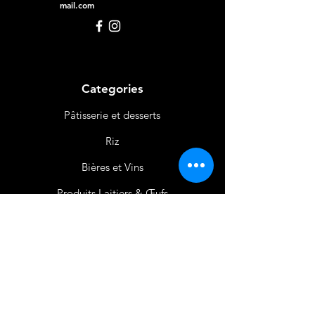
mail.com
Categories
Pâtisserie et desserts
Riz
Bières
et Vins
Produits Laitiers &
Œufs
Viande et Volaille
Boissons
Produits Non
Alimentaires
Épices