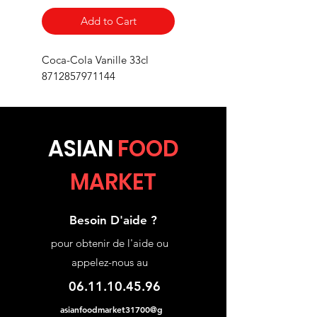
Add to Cart
Coca-Cola Vanille 33cl
8712857971144
ASIA
N
FOOD
MARKET
Besoin D'aide ?
pour obtenir de l'aide ou
appelez-nous au
06.11.10.45.96
asianfoodmarket31700@g