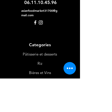
06.11.10.45.96
asianfoodmarket31700@g
mail.com
Categories
Pâtisserie et desserts
Riz
Bières
et Vins
Produits Laitiers &
Œufs
Viande et Volaille
Boissons
Produits Non
Alimentaires