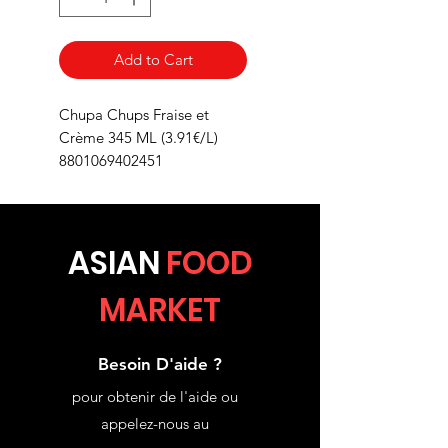
Add to Cart
Chupa Chups Fraise et
Crème 345 ML (3.91€/L)
8801069402451
ASIA
N
FOOD
MARKET
Besoin D'aide ?
pour obtenir de l'aide ou
appelez-nous au