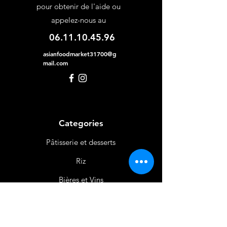
pour obtenir de l'aide ou
appelez-nous au
06.11.10.45.96
asianfoodmarket31700@g
mail.com
Categories
Pâtisserie et desserts
Riz
Bières
et Vins
Produits Laitiers &
Œufs
Viande et Volaille