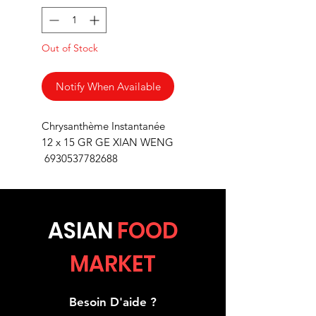
Out of Stock
Notify When Available
Chrysanthème Instantanée
12 x 15 GR GE XIAN WENG
6930537782688
ASIA
N
FOOD
MARKET
Besoin D'aide ?