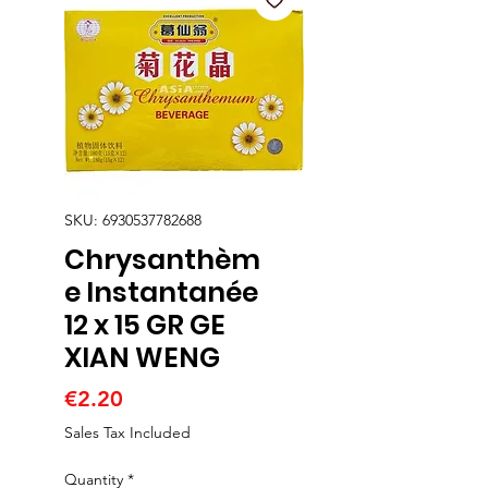
SKU: 6930537782688
Chrysanthèm
e Instantanée
12 x 15 GR GE
XIAN WENG
Price
€2.20
Sales Tax Included
Quantity
*