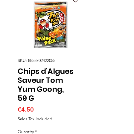
SKU: 8858702422055
Chips d'Algues
Saveur Tom
Yum Goong,
59 G
Price
€4.50
Sales Tax Included
Quantity
*