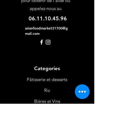
pour obtenir de l'aide ou
appelez-nous au
06.11.10.45.96
asianfoodmarket31700@g
mail.com
Categories
Pâtisserie et desserts
Riz
Bières
et Vins
Produits Laitiers &
Œufs
Viande et Volaille