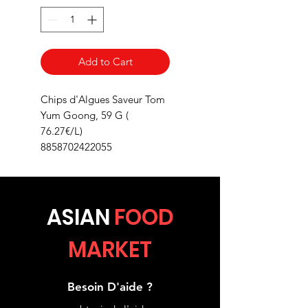
Add to Cart
Chips d'Algues Saveur Tom
Yum Goong, 59 G (
76.27€/L)
8858702422055
ASIA
N
FOOD
MARKET
Besoin D'aide ?