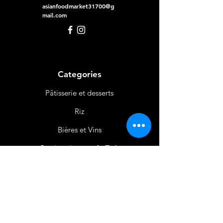
asianfoodmarket31700@g
mail.com
Categories
Pâtisserie et desserts
Riz
Bières
et Vins
Produits Laitiers &
Œufs
Viande et Volaille
Boissons
Produits Non
Alimentaires
Épices