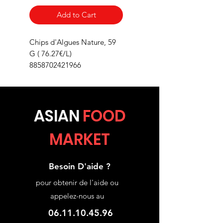
Add to Cart
Chips d'Algues Nature, 59
G ( 76.27€/L)
8858702421966
ASIA
N
FOOD
MARKET
Besoin D'aide ?
pour obtenir de l'aide ou
appelez-nous au
06.11.10.45.96