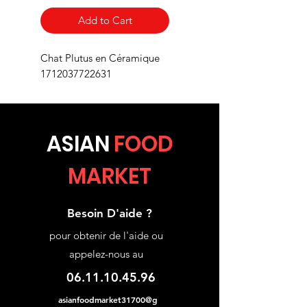
Add to Cart
Chat Plutus en Céramique
1712037722631
ASIA
N
FOOD
MARKET
Besoin D'aide ?
pour obtenir de l'aide ou
appelez-nous au
06.11.10.45.96
asianfoodmarket31700@g