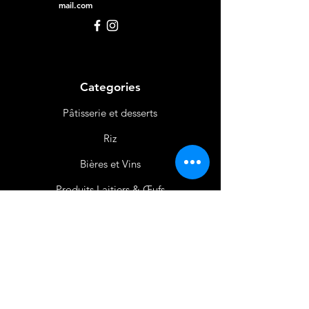
mail.com
Categories
Pâtisserie et desserts
Riz
Bières
et Vins
Produits Laitiers &
Œufs
Viande et Volaille
Boissons
Produits Non
Alimentaires
Épices