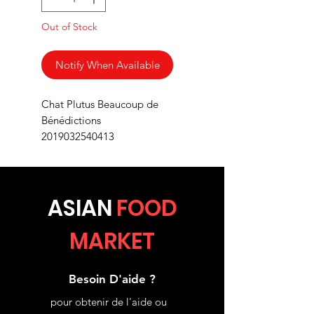
Out of Stock
Notify When Available
Chat Plutus Beaucoup de
Bénédictions
2019032540413
ASIA
N
FOOD
MARKET
Besoin D'aide ?
pour obtenir de l'aide ou