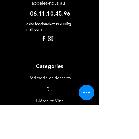
appelez-nous au
06.11.10.45.96
asianfoodmarket31700@g
mail.com
Categories
Pâtisserie et desserts
Riz
Bières
et Vins
Produits Laitiers &
Œufs
Viande et Volaille
Boissons