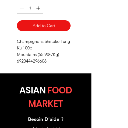
Add to Cart
Champignons Shiitake Tung
Ku 100g
Mountains (55.90€/Kg)
6920444296606
ASIA
N
FOOD
MARKET
Besoin D'aide ?