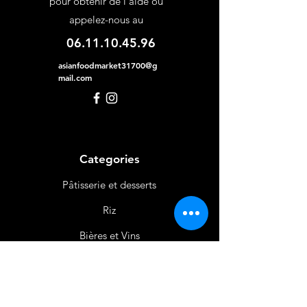
pour obtenir de l'aide ou
appelez-nous au
06.11.10.45.96
asianfoodmarket31700@g
mail.com
Categories
Pâtisserie et desserts
Riz
Bières
et Vins
Produits Laitiers &
Œufs
Viande et Volaille