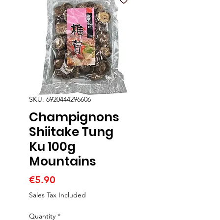
SKU: 6920444296606
Champignons
Shiitake Tung
Ku 100g
Mountains
Price
€5.90
Sales Tax Included
Quantity
*