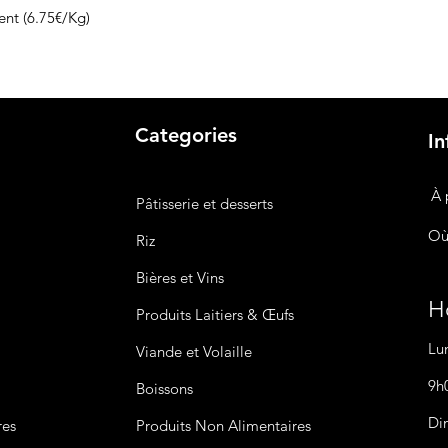
nt (6.75€/Kg)
Categories
In
À 
Pâtisserie et desserts
Où
Riz
Bières
et Vins
Ho
Produits Laitiers &
Œufs
Lu
Viande et Volaille
9h
Boissons
Di
res
Produits Non
Alimentaires