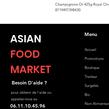
Champignons Or 425g Royal Orie
8719497398430
Menu
ASIA
N
FOOD
Accueil
Promotions
MARKET
Boutique
Traiteur
Besoin D'aide ?
Surgelés
pour obtenir de l'aide ou
Bio
appelez-nous au
Non Alimentai
06.11.10.45.96