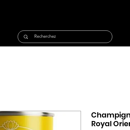
tique
Traiteur
Surgelés
Bio
Non Alimentair
Champign
Royal Orie