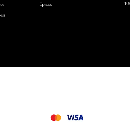
10
tes
Épices
ous
CGV&CGU
Nous acceptons les modes de paiement suivant