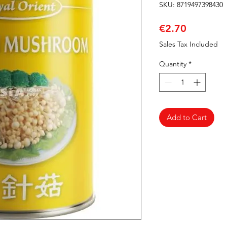
SKU: 8719497398430
Price
€2.70
Sales Tax Included
Quantity
*
Add to Cart