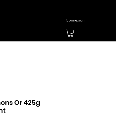
Connexion
es
Meilleures Ventes
Plus
ons Or 425g
nt