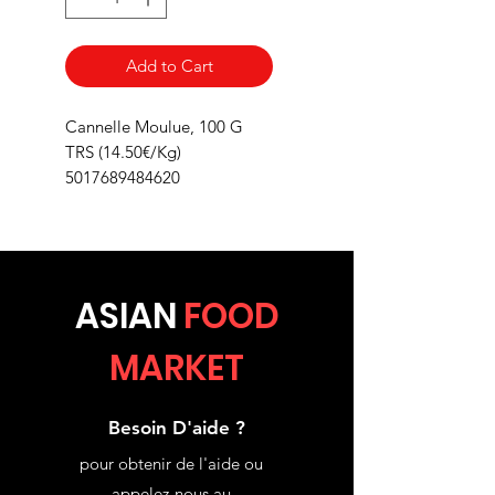
Add to Cart
Cannelle Moulue, 100 G
TRS (14.50€/Kg)
5017689484620
ASIA
N
FOOD
MARKET
Besoin D'aide ?
pour obtenir de l'aide ou
appelez-nous au