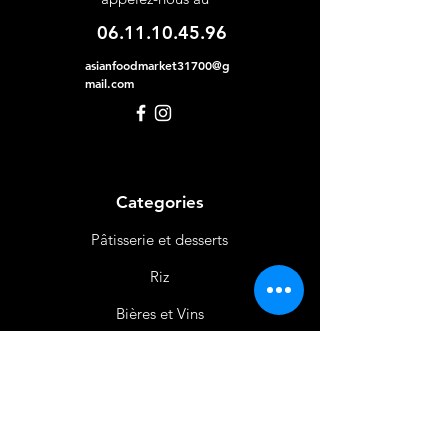
06.11.10.45.96
asianfoodmarket31700@g
mail.com
Categories
Pâtisserie et desserts
Riz
Bières
et Vins
Produits Laitiers &
Œufs
Viande et Volaille
Boissons